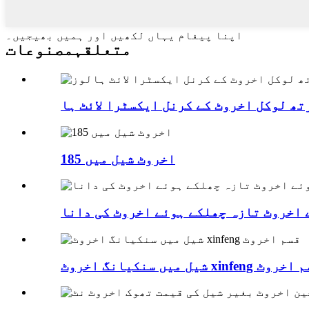
اپنا پیغام یہاں لکھیں اور ہمیں بھیجیں۔
متعلقہ
مصنوعات
185 اخروٹ شیل میں
 اخروٹ تازہ چھلکے ہوئے اخروٹ کی دانا
سنکیانگ اخروٹ xinfeng قسم اخروٹ