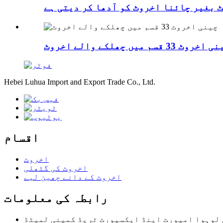
اخروٹ 33 قسم میں چھلکے والے اخروٹ
Hebei Luhua Import and Export Trade Co., Ltd.
اقسام
اخروٹ
اخروٹ کی گٹھلی
اخروٹ کے دانے چھین لیے
رابطہ کی معلومات
لوہوا امپورٹ اینڈ ایکسپورٹ ٹریڈ کمپنی لمیٹڈ