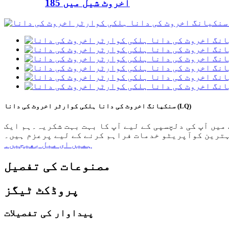
185 اخروٹ شیل میں
سنکیانگ اخروٹ کی دانا ہلکی کوارٹر اخروٹ کی دانا (LQ)
پ کا بہت بہت شکریہ۔ہم ایک BRC مصدقہ اخروٹ کی دانا فیکٹری ہیں، جو اعلیٰ معیار کی مصنوعات اور
ترین کوآپریٹو خدمات فراہم کرنے کے لیے پرعزم ہیں۔
ہمیں ای میل بھیجیں۔
مصنوعات کی تفصیل
پروڈکٹ ٹیگز
پیداوار کی تفصیلات