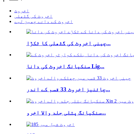
اخروٹ
اخروٹ کی گٹھلی
اخروٹ کے دانے چھین لیے
چینی اخروٹ کی گٹھلی کا ٹکڑا...
سنکیانگ اخروٹ کی دانا Lig...
چائنیز اخروٹ 33 قسم کے اندر...
سنکیانگ پتلی جلد والا اخرو...