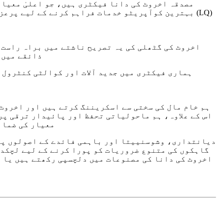
بہترین کوآپریٹو خدمات فراہم کرنے کے لیے پرعزم ہ
اخروٹ کی گٹھلی کی یہ تصریح ناشتے میں براہ راست 
سکتی ہے۔ لائٹ
ہماری فیکٹری میں جدید آلات اور کوالٹی کنٹرول ک
ہم خام مال کی سختی سے اسکریننگ کرتے ہیں اور اخروٹ
اس کے علاوہ، ہم ماحولیاتی تحفظ اور پائیدار ترقی پر
معیار کی ضمان
دیانتداری، وشوسنییتا اور باہمی فائدے کے اصولوں پر 
گاہکوں کی متنوع ضروریات کو پورا کرنے کے لیے لچکد