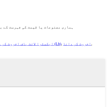
ہماری مصنوعات یا قیمت کی فہرست کے بارے میں پوچھ گ
,
اخروٹ کی دانا
,
ہلکے آدھے حصے اخروٹ کا دانا (Lh)
ایکسٹرا لائٹ ہاف اخروٹ کی د