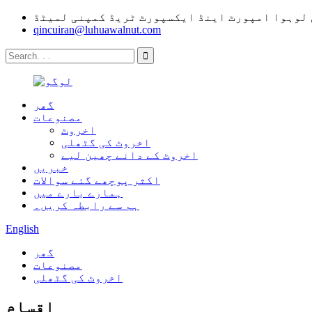
لوہوا امپورٹ اینڈ ایکسپورٹ ٹریڈ کمپنی لمیٹڈ
qincuiran@luhuawalnut.com
گھر
مصنوعات
اخروٹ
اخروٹ کی گٹھلی
اخروٹ کے دانے چھین لیے
خبریں
اکثر پوچھے گئے سوالات
ہمارے بارے میں
ہم سے رابطہ کریں۔
English
گھر
مصنوعات
اخروٹ کی گٹھلی
اقسام