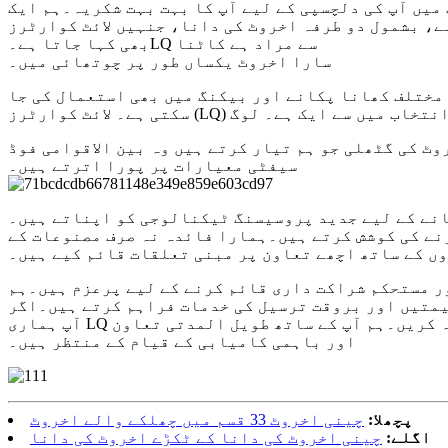
پ کا بہت بہت شکریہ۔ہم ایک BRC مصدقہ اخروٹ کی دانا فیکٹری ہیں، جو اعلیٰ معیار کی مصنوعات اور
شمول دو طرفہ اخروٹ کی دانا، جنہیں لائٹ کوارٹرز (LQ)
بھی کہا جاتا ہے۔LQ سے مراد ہے کاٹنا
سارا اخروٹ یکساں طور پر چوتھائی میں۔
مختلف کھانا پکانے اور بیکنگ میں بھی استعمال کی جا
سندیدہ انتخاب میں سے ایک ہے۔ لوگ
ٹ کی گٹھلی جو ہم تیار کرتے ہیں وہ بین الاقوامی فوڈ
سیفٹی معیارات پر پورا اترتے ہیں۔
انے کے لیے جدید پروسیسنگ ٹیکنالوجی کو اپناتے ہیں۔
رنے کی کوشش کرتے ہیں۔ہمارا فائدہ نہ صرف مصنوعات کے
وں کے ساتھ اچھے تعاون پر مبنی تعلقات قائم کیے ہیں۔
ر مستحکم شراکت داری قائم کرنے کے لیے پرعزم ہیں۔ہم
یمتیں اور بروقت ترسیل کی خدمات فراہم کرتے ہیں۔اگر
آپ ہماری LQ اخروٹ کی دانا کی مصنوعات میں دلچسپی رکھتے ہیں یا آپ کے کوئی سوالات ہیں تو براہ کرم بلا جھجھک ہم سے رابطہ کریں۔ہم آپ کے ساتھ طویل المدتی تعاون
اور باہمی کامیابی کے قیام کے منتظر ہیں۔
پچھلا:
چینی اخروٹ 33 قسم میں چھلکے والے اخروٹ
اگلے:
چینی اخروٹ کی دانا کے ٹکڑے اخروٹ کی دانا