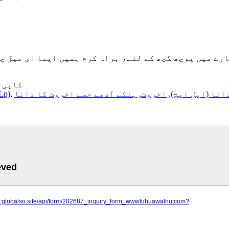
چھ کے لئے، براہ کرم ہمیں اپنا ای میل چھوڑ دیں اور ہم 24 گھنٹوں کے اندر
© کاپی رائٹ - 2010-23
انا (ایل ایچ)
,
اخروٹ
,
,
اخروٹ کے ہلکے ٹ