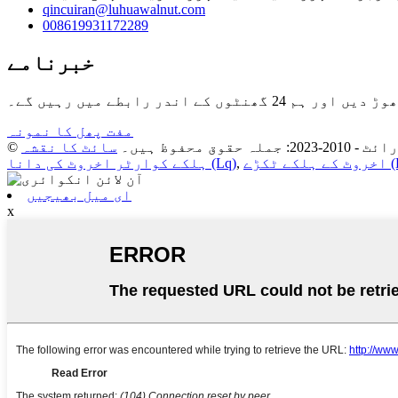
qincuiran@luhuawalnut.com
008619931172289
خبرنامے
 رابطے میں رہیں گے۔
مفت پھل کا نمونہ
20: جملہ حقوق محفوظ ہیں۔
سائٹ کا نقشہ
کڑے (Lp)
,
ہلکے کوارٹر اخروٹ کی دانا (Lq)
ای میل بھیجیں
x