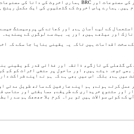
ہماری اخروٹ کی دانا کی مصنوعات میں آپ کی دلچسپی کے لیے آ
یں۔ہمارے پاس اخروٹ کے گٹھلیوں کی ایک مکمل رینج ہے، ب
استعمال کے لیے آسان ہے، اور کھانے کی پروسیسنگ جیسے 
 کوارٹرز (LQ) ذائقے میں نازک اور میٹھے ہیں، اور یہ بہت سے لوگوں کے پ
ے سخت اقدامات ہیں تاکہ یہ یقینی بنایا جا سکے کہ اخرو
 کی گٹھلی کی تازگی، ذائقہ اور غذائی قدر کو یقینی بن
 بھی توجہ دیتے ہیں، اور ماحول پر منفی اثرات کو کم ک
ت میں ہے، بلکہ اس میں بھی ہے کہ ہم نے اپنے شراکت دار
عمل کرتے ہوئے، ہم اپنے صارفین کے ساتھ طویل مدتی او
ار اور متنوع خریداری کے طریقے، مسابقتی اور مناسب ق