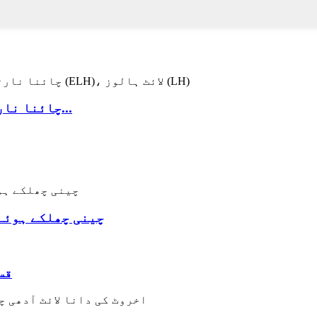
چائنا نارتھ لوکل اخروٹ کے کرنل ایکسٹرا لائٹ ہا...
چینی چھلکے ہوئے
شیل میں 