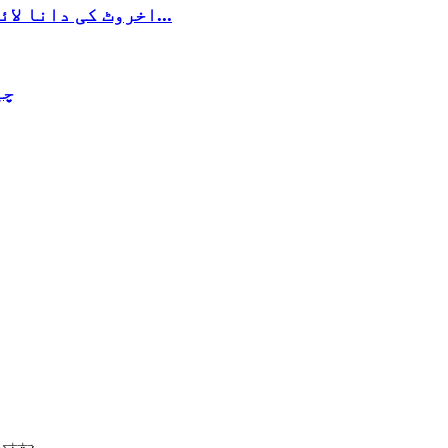
اخروٹ کی دانا لائٹ بغیر چائنا اخروٹ کو آدھا کر دیتی ہے...
چینی 
ہیبی 